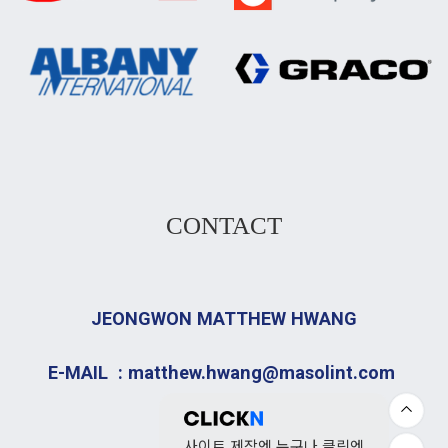
CONTACT
JEONGWON MATTHEW HWANG
E-MAIL : matthew.hwang@masolint.com
사이트 제작엔 누구나 클릭엔